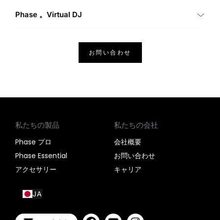
software enabling DVS. It also works in HID (via USB) with
Serato DJ Pro, rekordbox, Virtual DJ and djay PRO. Check
Phase 。Virtual DJ
out our setup pages for your software.
Phase のセットアップや設定に問題がある場合、私たちのチ
ームがお手伝いし、ご質問にお答えします。中央ヨーロッパ
時間の月曜日から金曜日まで、24時間以内にお返事いたしま
お問い合わせ
す。
製品スペシャリストにお問い合わせください。
私たちの製品
私たちの会社
Phase プロ
会社概要
Phase Essential
お問い合わせ
アクセサリー
キャリア
JA