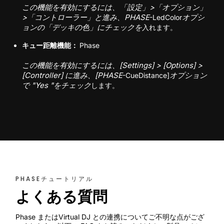
この機能を有効にするには、「設定」>「オプション」
>「コントローラー」と進み、PHASE
オプシ
-LedColor
ョンの「デッキの色」にチェックを
入れます。
キュー距離機能：
Phase
この機能を有効にするには、[Settings] > [Options] >
[Controller] に進み、[PHASE
オプション
-CueDistance]
で "Yes "をチェック
します。
PHASEチュートリアル
よくある質問
Phase またはVirtual DJ との連携についてご不明な点がござ