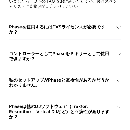
いましたら、以下の FAQ をお読みいただくか、製品スペシ
ャリストに直接お問い合わせください！
Phaseを使用するにはDVSライセンスが必要です
か？
はい、Phaseを使用するにはDVSを可能にするインターフェ
ースが必要です。PhaseはDJサウンドカードとして機能しま
せん。
コントローラーとしてPhaseをミキサーとして使用
できますか？
はい、あなたのコントローラーがDVSを可能にする限り、使
用できます。詳細なセットアップについては、
当社のヘルプ
センター
の専用記事をご覧ください。
私のセットアップがPhaseと互換性があるかどうか
わかりません。
もし何か疑問があれば、製品の専門家にお問い合わせくださ
い。彼らは月曜日から金曜日の中央ヨーロッパ時間内に24時
間以内に返信します。
チームに連絡してください。
Phaseは他のDJソフトウェア（Traktor、
Rekordbox、Virtual DJなど）と互換性があります
か？
Absolutely, Phase DJ controller is compatible with any DJ